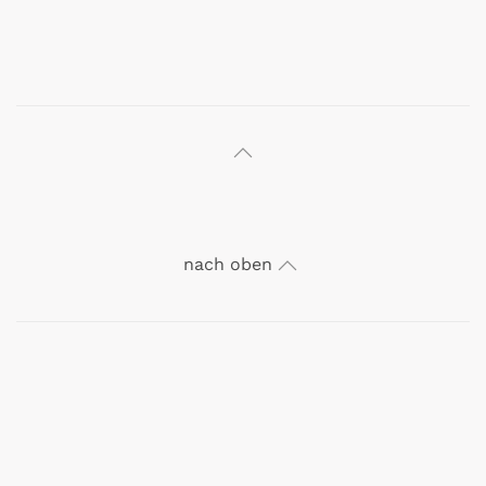
klick
klick
klick
klick
klick
klick
klick
klick
nach oben
klick
klick
klick