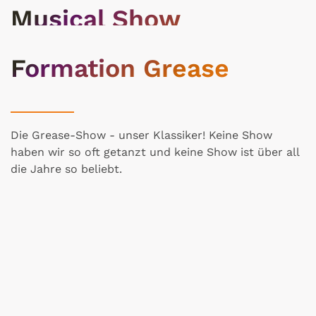
Musical Show
Formation
Formation Grease
Unsere brandneue Showformation bringt Welthits
zum Swingen.
Die Grease-Show - unser Klassiker! Keine Show
haben wir so oft getanzt und keine Show ist über all
die Jahre so beliebt.
klick
klick
klick
klick
klick
klick