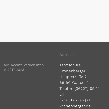
klick
klick
klick
klick
klick
Adresse
Tanzschule
Alle Rechte vorbehalten
© 2017-2023
Kronenberger
klick
klick
Hauptstraße 2
69190 Walldorf
klick
Telefon (06227) 89 14
klick
klick
24
klick
klick
Email
tanzen [at]
kronenberger.de
klick
klick